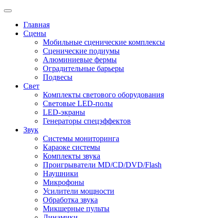
Главная
Сцены
Мобильные сценические комплексы
Сценические подиумы
Алюминиевые фермы
Оградительные барьеры
Подвесы
Свет
Комплекты светового оборудования
Световые LED-полы
LED-экраны
Генераторы спецэффектов
Звук
Системы мониторинга
Караоке системы
Комплекты звука
Проигрыватели MD/CD/DVD/Flash
Наушники
Микрофоны
Усилители мощности
Обработка звука
Микшерные пульты
Динамики