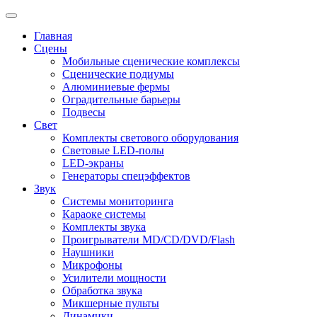
Главная
Сцены
Мобильные сценические комплексы
Сценические подиумы
Алюминиевые фермы
Оградительные барьеры
Подвесы
Свет
Комплекты светового оборудования
Световые LED-полы
LED-экраны
Генераторы спецэффектов
Звук
Системы мониторинга
Караоке системы
Комплекты звука
Проигрыватели MD/CD/DVD/Flash
Наушники
Микрофоны
Усилители мощности
Обработка звука
Микшерные пульты
Динамики