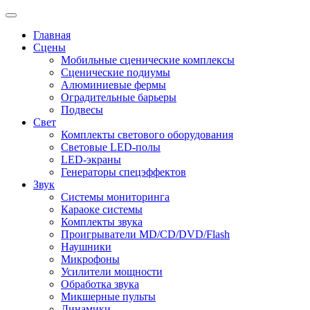
Главная
Сцены
Мобильные сценические комплексы
Сценические подиумы
Алюминиевые фермы
Оградительные барьеры
Подвесы
Свет
Комплекты светового оборудования
Световые LED-полы
LED-экраны
Генераторы спецэффектов
Звук
Системы мониторинга
Караоке системы
Комплекты звука
Проигрыватели MD/CD/DVD/Flash
Наушники
Микрофоны
Усилители мощности
Обработка звука
Микшерные пульты
Динамики