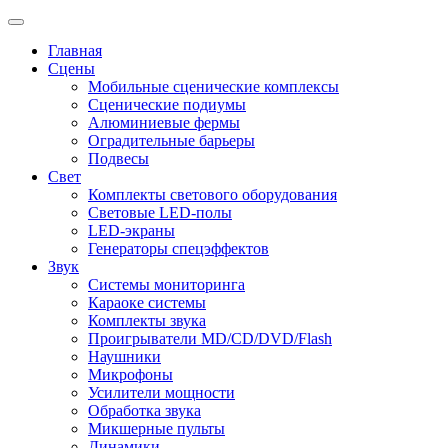
Главная
Сцены
Мобильные сценические комплексы
Сценические подиумы
Алюминиевые фермы
Оградительные барьеры
Подвесы
Свет
Комплекты светового оборудования
Световые LED-полы
LED-экраны
Генераторы спецэффектов
Звук
Системы мониторинга
Караоке системы
Комплекты звука
Проигрыватели MD/CD/DVD/Flash
Наушники
Микрофоны
Усилители мощности
Обработка звука
Микшерные пульты
Динамики