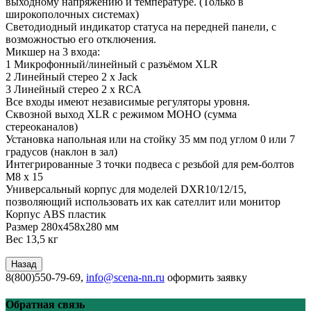
выходному напряжению и температуре. (Только в
широкополочных системах)
Светодиодный индикатор статуса на передней панели, с
возможностью его отключения.
Микшер на 3 входа:
1 Микрофонный/линейный с разъёмом XLR
2 Линейный стерео 2 x Jack
3 Линейный стерео 2 x RCA
Все входы имеют независимые регуляторы уровня.
Сквозной выход XLR с режимом МОНО (сумма
стереоканалов)
Установка напольная или на стойку 35 мм под углом 0 или 7
градусов (наклон в зал)
Интегрированные 3 точки подвеса с резьбой для рем-болтов
M8 x 15
Универсальный корпус для моделей DXR10/12/15,
позволяющий использовать их как сателлит или монитор
Корпус ABS пластик
Размер 280x458x280 мм
Вес 13,5 кг
8(800)550-79-69,
info@scena-nn.ru
оформить заявку
Обратная связь