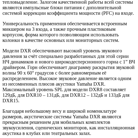
тепловыделение. Залогом качественной работы всей системы
являются импульсные блоки питания с дополнительной
системой коррекции коэффициента мощности (PFC) на входе.
Универсальность применения обеспечивается встроенным
микшером на 3 входа, а также прочным пластиковым
корпусом, форма которого позволяющим использовать
колонки в качестве основных или мониторных систем.
Модели DXR обеспечивают высокий уровень звукового
давления за счёт специально разработанных для этой серии
НЧ динамиков и нового широкодесперсионного горна с 1” ВЧ
драйвером. Горн обеспечивает диаграмму раскрытия звуковой
волны 90 x 60° градусов с более равномерным её
распределением. Высокое звуковое давление является одним
из несомненных плюсов акустики Yamaha DXR.
Максимальный уровень SPL для модели DXR8 составляет
129дБ, для DXR10 – 131дБ, для DXR12 – 132дБ и 133дБ для
DXR15.
Благодаря небольшому весу и широкой номенклатуре
размеров, акустические системы Yamaha DXR являются
прекрасным решением для мобильных комплектов
звукоусиления, сценических мониторов, как инсталляционная
акустика в клубах или театральных залах.