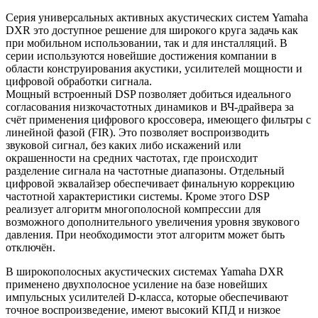
Серия универсальных активных акустических систем Yamaha
DXR это доступное решение для широкого круга задачь как
при мобильном использовании, так и для инсталляций. В
серии используются новейшие достижения компании в
области конструирования акустики, усилителей мощности и
цифровой обработки сигнала.
Мощный встроенный DSP позволяет добиться идеального
согласования низкочастотных динамиков и ВЧ-драйвера за
счёт применения цифрового кроссовера, имеющего фильтры с
линейной фазой (FIR). Это позволяет воспроизводить
звуковой сигнал, без каких либо искажений или
окрашенности на средних частотах, где происходит
разделение сигнала на частотные диапазоны. Отдельный
цифровой эквалайзер обеспечивает финальную коррекцию
частотной характеристики системы. Кроме этого DSP
реализует алгоритм многополосной компрессии для
возможного дополнительного увеличения уровня звукового
давления. При необходимости этот алгоритм может быть
отключён.
В широкополосных акустических системах Yamaha DXR
применено двухполосное усиление на базе новейших
импульсных усилителей D-класса, которые обеспечивают
точное воспроизведение, имеют высокий КПД и низкое