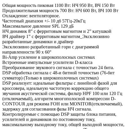
Общая мощность пиковая 1100 Вт: НЧ 950 Вт, ВЧ 150 Вт
Продолжительная мощность 700 Вт: НЧ 600 Вт, ВЧ 100 Вт
Охлаждение: вентиляторное.
Частотный диапазон +/- 10 дб 57Гц-20кГц
Максимальное давление SPL 129 дБ
НЧ динамик 8” с ферритовым магнитом и 2” катушкой
ВЧ драйвер 1” с ферритовым магнитом_Эксклюзивно
разработанные динамики и драйвер
Эксклюзивно разработанный горн с диаграммой
направленности 90 x 60°
Bi-Amp усиление в широкополосных системах
Встроенные импульсные усилители D-класса
Преобразование звукового сигнала с точностью 24 бита.
DSP обработка сигнала с 48-и битной точностью (76-бит
сумматор) (Только в широкополочных системах)
DSP реализует: идеальные фильтры с линейной фазой для
кроссовера, идеальную частотную коррекцию общего
звучания акустической системы, фильтр HPF 100 или 120 Гц
(отключаемый), алгоритм многополосной компрессии D-
CONTOUR для режима FOH или MONITOR(отключаемый),
задержку для согласования фазы НЧ сигнала.
Контролируемые с помощью DSP защиты блока питания,
усилителей и динамиков по постоянному току,
максимальному выходному току, общей выходной мощности,