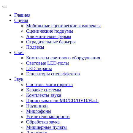
Главная
Сцены
Мобильные сценические комплексы
Сценические подиумы
Алюминиевые фермы
Оградительные барьеры
Подвесы
Свет
Комплекты светового оборудования
Световые LED-полы
LED-экраны
Генераторы спецэффектов
Звук
Системы мониторинга
Караоке системы
Комплекты звука
Проигрыватели MD/CD/DVD/Flash
Наушники
Микрофоны
Усилители мощности
Обработка звука
Микшерные пульты
Динамики