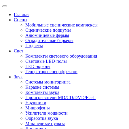
Главная
Сцены
Мобильные сценические комплексы
Сценические подиумы
Алюминиевые фермы
Оградительные барьеры
Подвесы
Свет
Комплекты светового оборудования
Световые LED-полы
LED-экраны
Генераторы спецэффектов
Звук
Системы мониторинга
Караоке системы
Комплекты звука
Проигрыватели MD/CD/DVD/Flash
Наушники
Микрофоны
Усилители мощности
Обработка звука
Микшерные пульты
Динамики