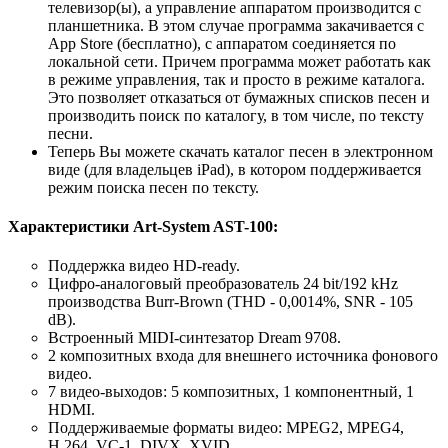
телевизор(ы), а управление аппаратом производится с
планшетника. В этом случае программа закачивается с
App Store (бесплатно), с аппаратом соединяется по
локальной сети. Причем программа может работать как
в режиме управления, так и просто в режиме каталога.
Это позволяет отказаться от бумажных списков песен и
производить поиск по каталогу, в том числе, по тексту
песни.
Теперь Вы можете скачать каталог песен в электронном
виде (для владельцев iPad), в котором поддерживается
режим поиска песен по тексту.
Характеристики Art-System AST-100:
Поддержка видео HD-ready.
Цифро-аналоговый преобразователь 24 bit/192 kHz
производства Burr-Brown (THD - 0,0014%, SNR - 105
dB).
Встроенный MIDI-синтезатор Dream 9708.
2 композитных входа для внешнего источника фонового
видео.
7 видео-выходов: 5 композитных, 1 компонентный, 1
HDMI.
Поддерживаемые форматы видео: MPEG2, MPEG4,
H.264, VC-1, DIVX, XVID.