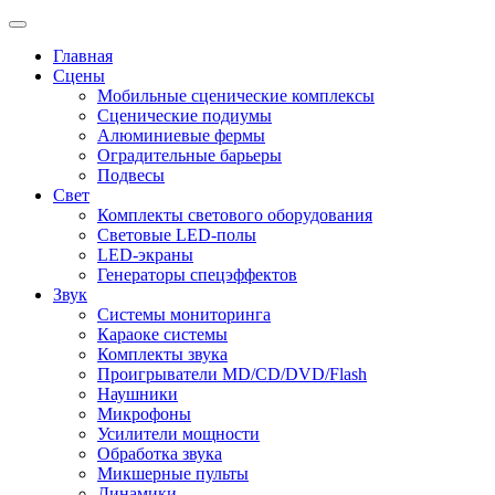
.
Данная
1
-
ашняя
караоке
-
ма
являлась
довольно
комфортной
для
своего
времени
.
В
комплектацию
входило
2
м
Главная
рамму
,
а
также
прибавить
собственному
вокалу
простое
эхо
.
Количества
дисков
к
да
Сцены
Мобильные сценические комплексы
Сценические подиумы
Алюминиевые фермы
Оградительные барьеры
Подвесы
Свет
Комплекты светового оборудования
Световые LED-полы
LED-экраны
Генераторы спецэффектов
Звук
Системы мониторинга
Караоке системы
Комплекты звука
Проигрыватели MD/CD/DVD/Flash
Наушники
Микрофоны
Усилители мощности
Обработка звука
Микшерные пульты
Динамики