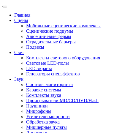
Главная
Сцены
Мобильные сценические комплексы
Сценические подиумы
Алюминиевые фермы
Оградительные барьеры
Подвесы
Свет
Комплекты светового оборудования
Световые LED-полы
LED-экраны
Генераторы спецэффектов
Звук
Системы мониторинга
Караоке системы
Комплекты звука
Проигрыватели MD/CD/DVD/Flash
Наушники
Микрофоны
Усилители мощности
Обработка звука
Микшерные пульты
Динамики