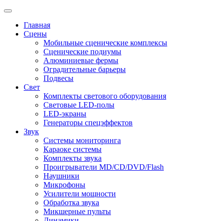
Главная
Сцены
Мобильные сценические комплексы
Сценические подиумы
Алюминиевые фермы
Оградительные барьеры
Подвесы
Свет
Комплекты светового оборудования
Световые LED-полы
LED-экраны
Генераторы спецэффектов
Звук
Системы мониторинга
Караоке системы
Комплекты звука
Проигрыватели MD/CD/DVD/Flash
Наушники
Микрофоны
Усилители мощности
Обработка звука
Микшерные пульты
Динамики