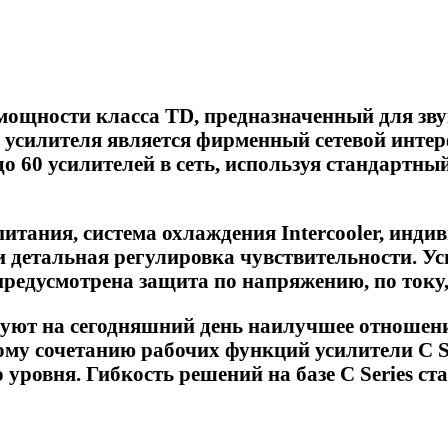
мощности класса TD, предназначенный для з
ю усилителя является фирменный сетевой инте
о 60 усилителей в сеть, используя стандартн
питания, система охлаждения Intercooler, инд
и детальная регулировка чувствительности. У
предусмотрена защита по напряжению, по току, 
ируют на сегодняшний день наилучшее отношен
ому сочетанию рабочих функций усилители C 
 уровня. Гибкость решений на базе C Series с