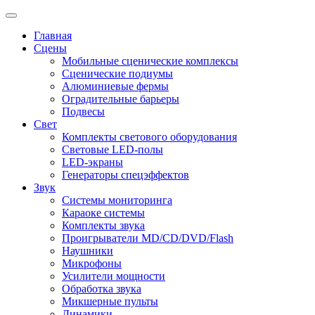
Главная
Сцены
Мобильные сценические комплексы
Сценические подиумы
Алюминиевые фермы
Оградительные барьеры
Подвесы
Свет
Комплекты светового оборудования
Световые LED-полы
LED-экраны
Генераторы спецэффектов
Звук
Системы мониторинга
Караоке системы
Комплекты звука
Проигрыватели MD/CD/DVD/Flash
Наушники
Микрофоны
Усилители мощности
Обработка звука
Микшерные пульты
Динамики