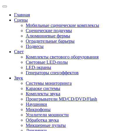
Главная
Сцены
Мобильные сценические комплексы
Сценические подиумы
Алюминиевые фермы
Оградительные барьеры
Подвесы
Свет
Комплекты светового оборудования
Световые LED-полы
LED-экраны
Генераторы спецэффектов
Звук
Системы мониторинга
Караоке системы
Комплекты звука
Проигрыватели MD/CD/DVD/Flash
Наушники
Микрофоны
Усилители мощности
Обработка звука
Микшерные пульты
Динамики