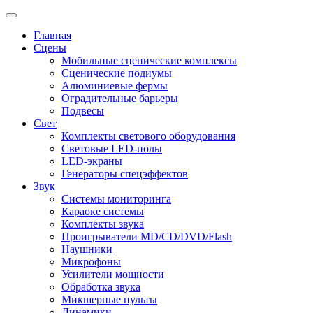
Главная
Сцены
Мобильные сценические комплексы
Сценические подиумы
Алюминиевые фермы
Оградительные барьеры
Подвесы
Свет
Комплекты светового оборудования
Световые LED-полы
LED-экраны
Генераторы спецэффектов
Звук
Системы мониторинга
Караоке системы
Комплекты звука
Проигрыватели MD/CD/DVD/Flash
Наушники
Микрофоны
Усилители мощности
Обработка звука
Микшерные пульты
Динамики