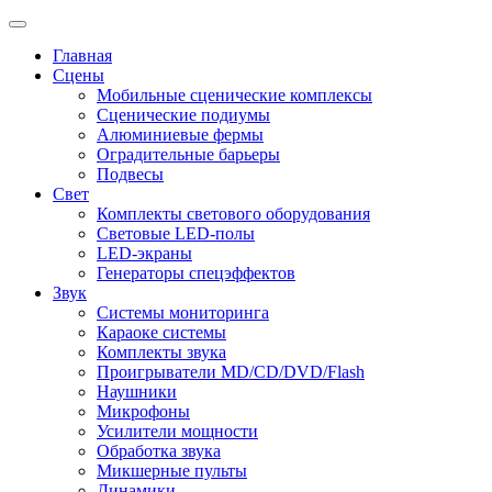
Главная
Сцены
Мобильные сценические комплексы
Сценические подиумы
Алюминиевые фермы
Оградительные барьеры
Подвесы
Свет
Комплекты светового оборудования
Световые LED-полы
LED-экраны
Генераторы спецэффектов
Звук
Системы мониторинга
Караоке системы
Комплекты звука
Проигрыватели MD/CD/DVD/Flash
Наушники
Микрофоны
Усилители мощности
Обработка звука
Микшерные пульты
Динамики