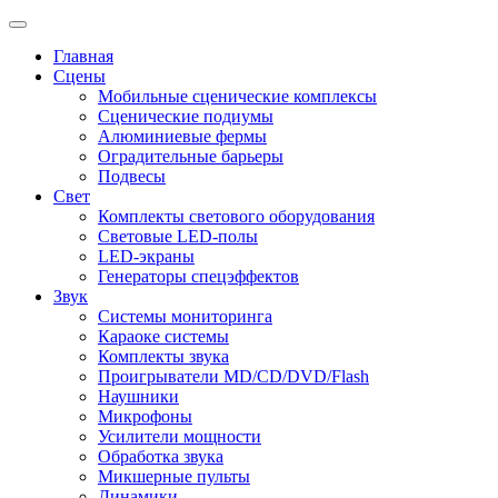
Главная
Сцены
Мобильные сценические комплексы
Сценические подиумы
Алюминиевые фермы
Оградительные барьеры
Подвесы
Свет
Комплекты светового оборудования
Световые LED-полы
LED-экраны
Генераторы спецэффектов
Звук
Системы мониторинга
Караоке системы
Комплекты звука
Проигрыватели MD/CD/DVD/Flash
Наушники
Микрофоны
Усилители мощности
Обработка звука
Микшерные пульты
Динамики