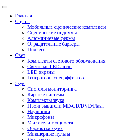
Главная
Сцены
Мобильные сценические комплексы
Сценические подиумы
Алюминиевые фермы
Оградительные барьеры
Подвесы
Свет
Комплекты светового оборудования
Световые LED-полы
LED-экраны
Генераторы спецэффектов
Звук
Системы мониторинга
Караоке системы
Комплекты звука
Проигрыватели MD/CD/DVD/Flash
Наушники
Микрофоны
Усилители мощности
Обработка звука
Микшерные пульты
Динамики