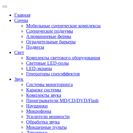
Главная
Сцены
Мобильные сценические комплексы
Сценические подиумы
Алюминиевые фермы
Оградительные барьеры
Подвесы
Свет
Комплекты светового оборудования
Световые LED-полы
LED-экраны
Генераторы спецэффектов
Звук
Системы мониторинга
Караоке системы
Комплекты звука
Проигрыватели MD/CD/DVD/Flash
Наушники
Микрофоны
Усилители мощности
Обработка звука
Микшерные пульты
Динамики