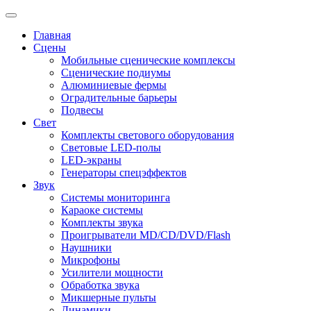
Главная
Сцены
Мобильные сценические комплексы
Сценические подиумы
Алюминиевые фермы
Оградительные барьеры
Подвесы
Свет
Комплекты светового оборудования
Световые LED-полы
LED-экраны
Генераторы спецэффектов
Звук
Системы мониторинга
Караоке системы
Комплекты звука
Проигрыватели MD/CD/DVD/Flash
Наушники
Микрофоны
Усилители мощности
Обработка звука
Микшерные пульты
Динамики