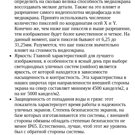
определить на сколько велика способность медиаэкрана
воссоздавать мелкие детали. Также на это влияет и
разрешение самого видеополотна медиафасада или
медиакрана. Принято использовать численное
количество пикселей по координатам осей Х и Y.
Конечно же, чем ниже шаг пикселя и выше разрешение,
тем изображение будет более качественное и четкое. На
данный момент, шаги пикселя бывают от 6,25 до
31,25мм. Разумеется, что шаг пикселя значительно
влияет на стоимость видеоэкрана.
Яркость: Главной характеристикой для лучшего
изображения, в особенности в ясный день при выборе
светодиодных уличных систем (outdoor) является
яркость, от которой находится в зависимости
насыщенность и контрастность. Эта характеристика в
наших широтах при направленности внешней стороны
экрана на север составляет минимум 4500 кандел/м2, а
на юг 5000 кандел/м2.
Защищенность от попадания воды и грязи: этот
показатель характеризует время работы и надежность
уличных экранов. Степень безопасности экранов, на
базе которых изготавливаются эти системы, с внешней
стороны обязаны обладать степенью безопасности не
менее IP65. Естественно, лучше, чтоб этот же уровень
был с обратной стороны системы.