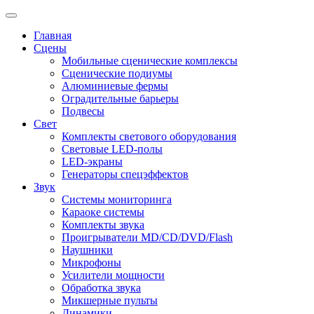
Главная
Сцены
Мобильные сценические комплексы
Сценические подиумы
Алюминиевые фермы
Оградительные барьеры
Подвесы
Свет
Комплекты светового оборудования
Световые LED-полы
LED-экраны
Генераторы спецэффектов
Звук
Системы мониторинга
Караоке системы
Комплекты звука
Проигрыватели MD/CD/DVD/Flash
Наушники
Микрофоны
Усилители мощности
Обработка звука
Микшерные пульты
Динамики