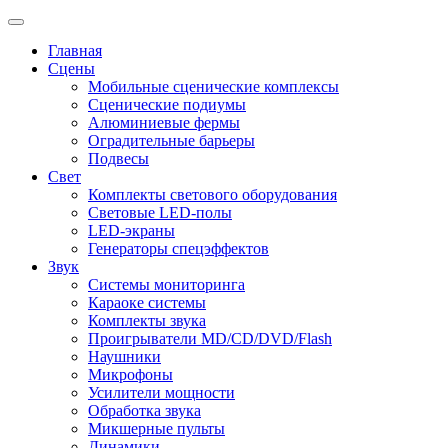
Главная
Сцены
Мобильные сценические комплексы
Сценические подиумы
Алюминиевые фермы
Оградительные барьеры
Подвесы
Свет
Комплекты светового оборудования
Световые LED-полы
LED-экраны
Генераторы спецэффектов
Звук
Системы мониторинга
Караоке системы
Комплекты звука
Проигрыватели MD/CD/DVD/Flash
Наушники
Микрофоны
Усилители мощности
Обработка звука
Микшерные пульты
Динамики