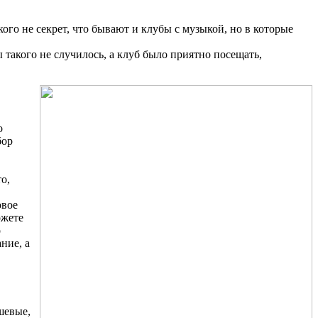
кого не секрет, что бывают и клубы с музыкой, но в которые
 такого не случилось, а клуб было приятно посещать,
о
бор
о,
овое
ожете
о
ние, а
шевые,