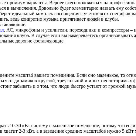
ные премиум варианты. Вернее всего положиться на профессион
ься в вычисления. Довольно будет элементарно назвать ему соб
берет идеальный комплект оснащения с учетом всех специфик ва
ить, ведь конкретно музыка притягивает людей в клубы.
ставляющие:
ьт
, АС, микрофоны и усилители, переходники и компрессоры – 
дования клуба. В случае если вы намереваетесь организовывать
тальные дорогие составляющие.
цените масштаб вашего помещения. Если оно маленькое, то отн
ься от динамиков круглой, треугольной и иных неповторимых ф
тоит забывать и о том, что люди быстро устают от громкой музык
ать 10-30 кВт систему в маленькое помещение, потому что если
в хватит 2-3 кВт, а в заведение средних масштабов нужно 5 кВт