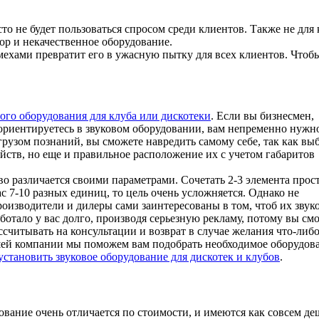
то не будет пользоваться спросом среди клиентов. Также не для 
ор и некачественное оборудование.
мехами превратит его в ужасную пытку для всех клиентов. Чтобы
ого оборудования для клуба или дискотеки
. Если вы бизнесмен,
ориентируетесь в звуковом оборудовании, вам непременно нужн
грузом познаний, вы сможете навредить самому себе, так как вы
ойств, но еще и правильное расположение их с учетом габаритов
о различается своими параметрами. Сочетать 2-3 элемента прост
ас 7-10 разных единиц, то цель очень усложняется. Однако не
оизводители и дилеры сами заинтересованы в том, чтоб их звук
ботало у вас долго, производя серьезную рекламу, потому вы см
ссчитывать на консультации и возврат в случае желания что-либ
шей компании мы поможем вам подобрать необходимое оборудова
установить звуковое оборудование для дискотек и клубов
.
ование очень отличается по стоимости, и имеются как совсем де