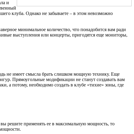
ала и
ственный
шего клуба. Однако не забываете – в этом невозможно
наверное минимальное количество, что понадобится вам ради
 живые выступления или концерты, пригодятся еще мониторы,
юдь не имеет смысла брать слишком мощную технику. Еще
игур. Прямоугольные модификации не станут создавать вам
и, а потому, необходимо создать в клубе «тихие» зоны, где
 вы решите применять ее в максимальную мощность, то
 мощности.