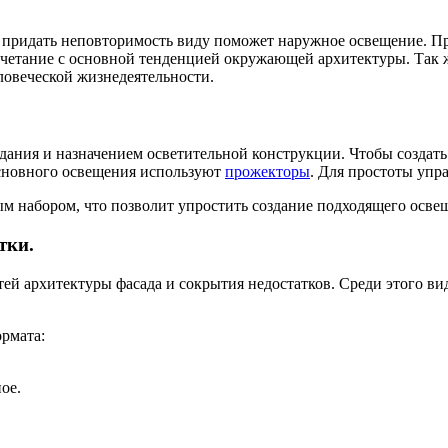
 придать неповторимость виду поможет наружное освещение. Пр
очетание с основной тенденцией окружающей архитектуры. Так 
ловеческой жизнедеятельности.
дания и назначением осветительной конструкции. Чтобы создат
основного освещения используют
прожекторы
. Для простоты упр
м набором, что позволит упростить создание подходящего осве
тки.
ей архитектуры фасада и сокрытия недостатков. Среди этого в
рмата:
ое.