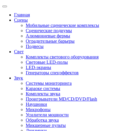
Главная
Сцены
Мобильные сценические комплексы
Сценические подиумы
Алюминиевые фермы
Оградительные барьеры
Подвесы
Свет
Комплекты светового оборудования
Световые LED-полы
LED-экраны
Генераторы спецэффектов
Звук
Системы мониторинга
Караоке системы
Комплекты звука
Проигрыватели MD/CD/DVD/Flash
Наушники
Микрофоны
Усилители мощности
Обработка звука
Микшерные пульты
Динамики